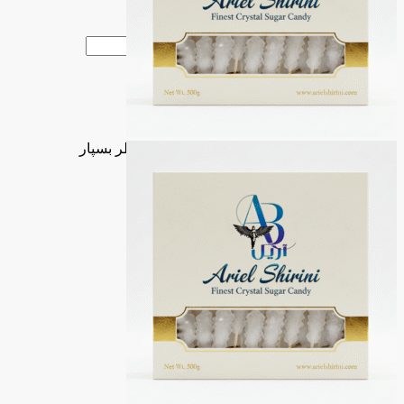
ورود
ایجاد حساب کاربری
نام کاربری یا آدرس ایمیل
*
رمز عبور
*
ورود
رمز عبور را فراموش کرده اید؟
مرا به خاطر بسپار
علاقه مندی
0
محصول
۰
تومان
منو
0
محصول
۰
تومان