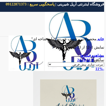
فروشگاه اینترنتی آریل شیرینی |
پاسخگویی سریع : 09122871373
خانه
محصولات برچسب خورده “نبات شاخه ای”
نمایش 1–12 از 23 نتیجه
مشاهده فیلترها
نمایش
9
12
18
24
-11%
جستجو
خانه
مقالات
درباره ما
تماس با ما
ورود / ثبت نام